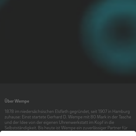
Über Wempe
1878 im niedersächsischen Elsfleth gegründet, seit 1907 in Hamburg
zuhause: Einst startete Gerhard D. Wempe mit 80 Mark in der Tasche
und der Idee von der eigenen Uhrenwerkstatt im Kopf in die
Selbstständigkeit. Bis heute ist Wempe ein zuverlässiger Partner für
die wichtigsten Uhren- und Schmuckmarken im Luxussegment und