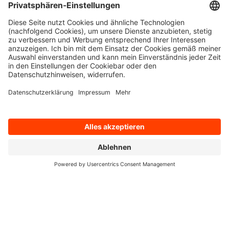
fertigt Uhren der Marke Wempe Glashütte i/SA und Schmuck der
Marke By Kim in der eigenen Manufaktur. Auch und vor allem ist
Wempe aber ein Familienunternehmen, das Werte schafft und
bewahrt.
Das Projekt
Als vorrausschauendes und digital aufgeschlossenes Unternehmen
entschied sich Wempe dazu, seine IT-Landschaft in die
Rechenzentren von q.beyond zu überführen, um die IT noch sicherer,
flexibler und zukunftsfähiger zu machen. Wempe hatte dabei den
Wunsch, den Betrieb weiterhin eigenständig umzusetzen. Dabei
suchten sie nach einem passenden Partner aus dem Mittelstand, mit
dem man auf Augenhöhe agieren kann. Sowohl das flexible, moderne