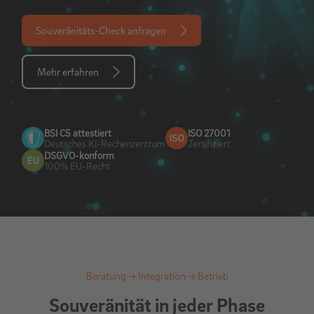
Souveränitäts-Check anfragen
Mehr erfahren
BSI C5 attestiert
ISO 27001
Deutsches KI-Rechenzentrum
Zertifiziert
DSGVO-konform
100% EU-Recht
Beratung → Integration → Betrieb
Souveränität in jeder Phase