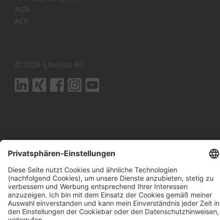
AGB
AEB
© 2026 q.beyond AG