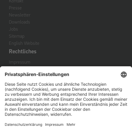
Kontakt
Presse
Newsletter
Downloads
Jobs
Sitemap
English Website
Rechtliches
Impressum
Datenschutz
Nutzungsbedingungen
Hinweisgebersystem
AGB
AEB
© 2026 q.beyond AG