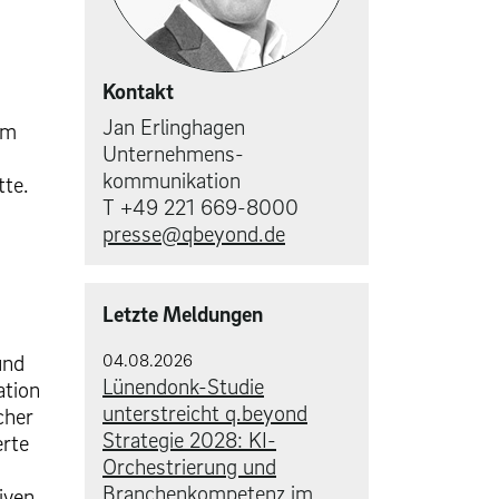
Kontakt
Jan Erlinghagen
em
Unternehmens­
kommunikation
tte.
T +49 221 669-8000
presse@qbeyond.de
Letzte Meldungen
04.08.2026
und
Lünendonk-Studie
ation
unterstreicht q.beyond
cher
Strategie 2028: KI-
erte
Orchestrierung und
Branchenkompetenz im
iven