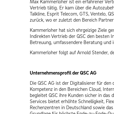
Max Kammerloher ist ein erfahrener Vertr
Vertrieb tätig. Er kam über die Autozub
Talkline, Esprit Telecom, GTS, Ventelo,
zurück, wo er zuletzt den Bereich Partner 
Kammerloher hat sich ehrgeizige Ziele ges
Indirekten Vertrieb der QSC den besten I
Betreuung, umfassendere Beratung und in
Kammerloher folgt auf Arnold Stender, d
Unternehmensprofil der QSC AG
Die QSC AG ist der Digitalisierer für de
Kompetenz in den Bereichen Cloud, Inter
begleitet QSC ihre Kunden sicher in das di
Services bietet erhöhte Schnelligkeit, Fle
Rechenzentren in Deutschland sowie das 
Grundlage für höchste Ende-zu-Ende-Quali