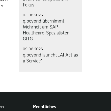
Fokus
er
03.08.2026
q.beyond übernimmt
Mehrheit am SAP-
Healthcare-Spezialisten
GITG
09.06.2026
q.beyond launcht „AI Act as
a Service“
en
Rechtliches