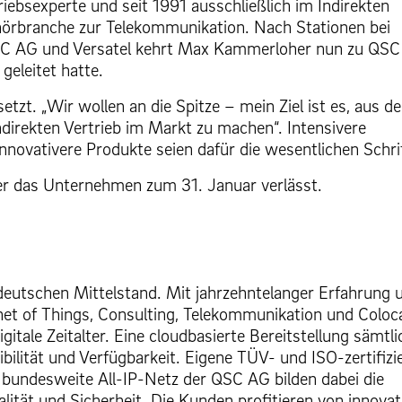
iebsexperte und seit 1991 ausschließlich im Indirekten
ehörbranche zur Telekommunikation. Nach Stationen bei
 QSC AG und Versatel kehrt Max Kammerloher nun zu QSC
geleitet hatte.
etzt. „Wir wollen an die Spitze – mein Ziel ist es, aus d
ndirekten Vertrieb im Markt zu machen“. Intensivere
novativere Produkte seien dafür die wesentlichen Schri
er das Unternehmen zum 31. Januar verlässt.
n deutschen Mittelstand. Mit jahrzehntelanger Erfahrung 
net of Things, Consulting, Telekommunikation und Coloc
gitale Zeitalter. Eine cloudbasierte Bereitstellung sämtli
xibilität und Verfügbarkeit. Eigene TÜV- und ISO-zertifizi
bundesweite All-IP-Netz der QSC AG bilden dabei die
tät und Sicherheit. Die Kunden profitieren von innovat