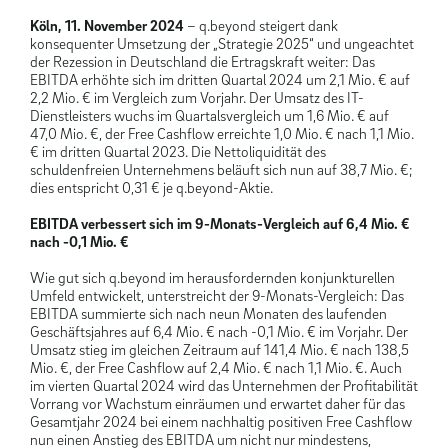
Köln, 11. November 2024
– q.beyond steigert dank
konsequenter Umsetzung der „Strategie 2025“ und ungeachtet
der Rezession in Deutschland die Ertragskraft weiter: Das
EBITDA erhöhte sich im dritten Quartal 2024 um 2,1 Mio. € auf
2,2 Mio. € im Vergleich zum Vorjahr. Der Umsatz des IT-
Dienstleisters wuchs im Quartalsvergleich um 1,6 Mio. € auf
47,0 Mio. €, der Free Cashflow erreichte 1,0 Mio. € nach 1,1 Mio.
€ im dritten Quartal 2023. Die Nettoliquidität des
schuldenfreien Unternehmens beläuft sich nun auf 38,7 Mio. €;
dies entspricht 0,31 € je q.beyond-Aktie.
EBITDA verbessert sich im 9-Monats-Vergleich auf 6,4 Mio. €
nach -0,1 Mio. €
Wie gut sich q.beyond im herausfordernden konjunkturellen
Umfeld entwickelt, unterstreicht der 9-Monats-Vergleich: Das
EBITDA summierte sich nach neun Monaten des laufenden
Geschäftsjahres auf 6,4 Mio. € nach -0,1 Mio. € im Vorjahr. Der
Umsatz stieg im gleichen Zeitraum auf 141,4 Mio. € nach 138,5
Mio. €, der Free Cashflow auf 2,4 Mio. € nach 1,1 Mio. €. Auch
im vierten Quartal 2024 wird das Unternehmen der Profitabilität
Vorrang vor Wachstum einräumen und erwartet daher für das
Gesamtjahr 2024 bei einem nachhaltig positiven Free Cashflow
nun einen Anstieg des EBITDA um nicht nur mindestens,