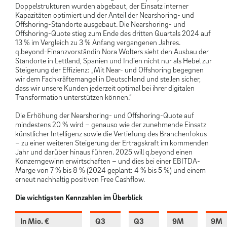
Doppelstrukturen wurden abgebaut, der Einsatz interner
Kapazitäten optimiert und der Anteil der Nearshoring- und
Offshoring-Standorte ausgebaut. Die Nearshoring- und
Offshoring-Quote stieg zum Ende des dritten Quartals 2024 auf
13 % im Vergleich zu 3 % Anfang vergangenen Jahres.
q.beyond-Finanzvorständin Nora Wolters sieht den Ausbau der
Standorte in Lettland, Spanien und Indien nicht nur als Hebel zur
Steigerung der Effizienz: „Mit Near- und Offshoring begegnen
wir dem Fachkräftemangel in Deutschland und stellen sicher,
dass wir unsere Kunden jederzeit optimal bei ihrer digitalen
Transformation unterstützen können.“
Die Erhöhung der Nearshoring- und Offshoring-Quote auf
mindestens 20 % wird – genauso wie der zunehmende Einsatz
künstlicher Intelligenz sowie die Vertiefung des Branchenfokus
– zu einer weiteren Steigerung der Ertragskraft im kommenden
Jahr und darüber hinaus führen. 2025 will q.beyond einen
Konzerngewinn erwirtschaften – und dies bei einer EBITDA-
Marge von 7 % bis 8 % (2024 geplant: 4 % bis 5 %) und einem
erneut nachhaltig positiven Free Cashflow.
Die wichtigsten Kennzahlen im Überblick
In Mio. €
Q3
Q3
9M
9M