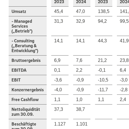
2023
2024
2023
202
Umsatz
45,4
47,0
138,5
141,
- Managed
31,3
32,9
94,2
99,5
Services
(„Betrieb“)
- Consulting
14,1
14,1
44,3
41,9
(„Beratung &
Entwicklung“)
Bruttoergebnis
6,9
7,6
21,2
23,8
EBITDA
0,1
2,2
-0,1
6,4
EBIT
-3,6
-0,9
-10,5
-3,0
Konzernergebnis
-4,0
-0,9
-11,7
-2,8
Free Cashflow
1,1
1,0
1,1
2,4
Nettoliquidität
37,3
38,7
zum 30.09.
Beschäftigte
1.127
1.101
zum 30.09.