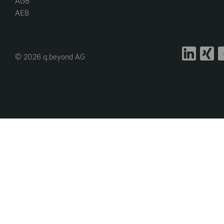
AGB
AEB
© 2026 q.beyond AG