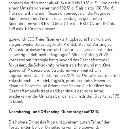
sondern deutlich mehr als 40 % auf 8 bis 10 Mio. € - und das bei
einem Umsatz von eher rund 192 Mio. € als bis zu 198 Mio. €.
Trotz der anhaltenden Rezession bewegt sich die Prognose
damit unverändert in den zu Jahresbeginn genannten
Spannbreiten von 8 bis 10 Mio. € für das EBITDA und 192 bis
198 Mio. € für den Umsatz.
q.beyond-CEO Thies Rixen erklärt: „q.beyond hält Kurs und
steigert weiter die Ertragskraft. Profitabilität hat Vorrang vor
Wachstum; dieser Grundsatz bewährt sich gerade unter den
schwierigen Rahmenbedingungen.“ Mit der Anfang 2023
vorgestellten Strategie hat q.beyond das Geschäftsmodell
fokussiert, die Schlagkraft im Vertrieb erhöht und mit „One
q.beyond“ Prozesse und Strukturen vereinheitlicht. Im
abgelaufenen Quartal stammten 72 % der Umsätze aus den fünf
Fokusbranchen Handel, Logistik, produzierendes Gewerbe,
Financial Services und öffentlicher Sektor. Zur Resilienz des
Geschäftsmodells trägt darüber hinaus der hohe Anteil
wiederkehrender Umsätze bei, der sich im dritten Quartal auf 75
% belief.
Nearshoring- und Offshoring-Quote steigt auf 13 %
Die höhere Ertragskraft beruht zu einem guten Teil auf den
Fortschritten bei der Umsetzung von One q.beyond.