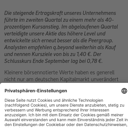
Die steigende Ertragskraft unseres Unternehmens
führte im zweiten Quartal zu einem mehr als 40-
prozentigen Kursanstieg. Im abgelaufenen Quartal
verteidigte unsere Aktie das höhere Level und
entwickelte sich erneut besser als die Peergroup.
Analysten empfehlen q.beyond weiterhin als Kauf
und nennen Kursziele von bis zu 1,40 €. Der
Schlusskurs Ende September lag bei 0,78 €.
Kleinere börsennotierte Werte haben es generell
nicht nur am deutschen Kapitalmarkt unverändert
schwer, mit der Rekordjagd der großen Indizes
Schritt zu halten. Während sich der DAX der
20.000er-Marke nähert und in den ersten neun
Monaten bereits 15 % hinzugewann, lag der für
kleine und mittlere Unternehmen
richtungsweisende Scale-30-Index Ende September
auf der gleichen Höhe wie zu Jahresbeginn.