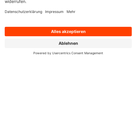
Insbesondere institutionelle Investoren
konzentrieren sich auf marktstarke „Blue Chips“. Ihr
Interesse gilt zudem nur ausgewählten Branchen,
und IT-Dienstleister gehören derzeit nicht zu ihren
Favoriten.
Vor diesem Hintergrund ist die Entwicklung der
q.beyond-Aktie in den ersten neun Monaten dieses
Jahres einzuordnen: Sie legte um 30 % zu, während
viele Werte aus unserer Peergroup unterhalb ihrer
jeweiligen Kurse zu Jahresbeginn notieren.