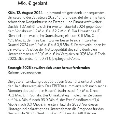
Mio. € geplant
Köln, 12. August 2024
– q.beyond steigert dank konsequenter
Umsetzung der „Strategie 2025“ und ungeachtet der anhaltend
schwachen Konjunktur seine Ertrags- und Finanzkraft weiter:
Das EBITDA erhöhte sich im zweiten Quartal 2024 gegenüber
dem Vorjahr um 1,2 Mio. € auf 2,2 Mio. €. Der Umsatz des IT-
Dienstleisters wuchs im Quartalsvergleich um 0,9 Mio. € auf
47,3 Mio. €; der Free Cashflow verbesserte sich im zweiten
Quartal 2024 um 1,9 Mio. € auf 0,8 Mio. €. Damit verbunden ist
ein weiterer Anstieg der Nettoliquidität des schuldenfreien
Unternehmens auf 39,0 Mio. € im Vergleich zu 37,6 Mio. € Ende
2023. Dies entspricht 0,31 € je q.beyond-Aktie.
Strategie 2025 bewährt sich unter herausfordernden
Rahmenbedingungen
Die gute Entwicklung des operativen Geschäfts unterstreicht
der Halbjahresvergleich. Das EBITDA summierte sich nach sechs
Monaten des laufenden Geschäftsjahres auf 4,2 Mio. € nach
-0,2 Mio. € im Vorjahr. Der Umsatz stieg im gleichen Zeitraum
auf 94,4 Mio. € nach 93,0 Mio. €, der Free Cashflow auf 1,4
Mio. € nach 0,0 Mio. € im ersten Halbjahr 2023. Vor diesem
Hintergrund bekräftigt das Unternehmen die Prognose für das
Gesamtjahr 2024: Geplant ist ein Anstieg des EBITDA um