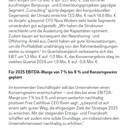
kurzfristigen Beratungs- und Entwicklungsprojekten geprägte
Segment „Consulting“ spürte dagegen den konjunkturellen
Gegenwind; der Umsatz erreichte 13,5 Mio. € nach 14,6 Mio. €
im Vorjahr. q.beyond-CFO Nora Wolters sieht beide Segmente
unverändert gut aufgestellt: „Wir haben die Strukturen
verschlankt und die Auslastung der Kapazitäten optimiert.
Zudem bauen wir konsequent den Nearshoring- und
Offshoring-Anteil aus. Damit haben wir gute Voraussetzungen,
um die Profitabilität unabhängig von den Rahmenbedingungen
weiter zu steigern.“ Im Quartalsvergleich verbesserte sich das
EBIT um 1,3 Mio. € auf -1,0 Mio. €, das Konzernergebnis stieg im
zweiten Quartal 2024 um 1,9 Mio. € auf -0,8 Mio. €.
Für 2025 EBITDA-Marge von 7 % bis 8 % und Konzerngewinn
geplant
Im kommenden Geschäftsjahr will das Unternehmen einen
Konzerngewinn erwirtschaften – und dies bei einer EBITDA-
Marge von 7 % bis 8 % und einem weiterhin nachhaltig
positiven Free Cashflow. CEO Rixen sagt: „q.beyond ist auf
einem sehr guten Weg, die ehrgeizigen Ziele der Strategie 2025
zu erreichen. Mit der steigenden Ertrags- und Finanzkraft
schaffen wir zudem eine solide Grundlage, um insbesondere den
Unternehmenswert nachhaltig zu erhöhen.“