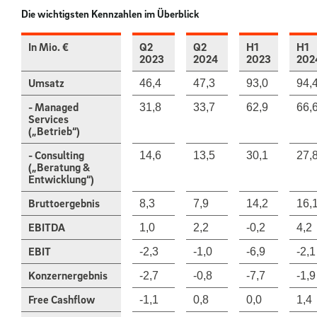
Die wichtigsten Kennzahlen im Überblick
In Mio. €
Q2
Q2
H1
H1
2023
2024
2023
202
Umsatz
46,4
47,3
93,0
94,
- Managed
31,8
33,7
62,9
66,
Services
(„Betrieb“)
- Consulting
14,6
13,5
30,1
27,
(„Beratung &
Entwicklung“)
Bruttoergebnis
8,3
7,9
14,2
16,
EBITDA
1,0
2,2
-0,2
4,2
EBIT
-2,3
-1,0
-6,9
-2,1
Konzernergebnis
-2,7
-0,8
-7,7
-1,9
Free Cashflow
-1,1
0,8
0,0
1,4