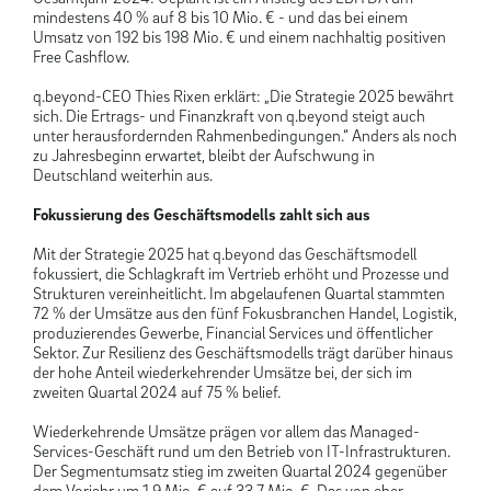
mindestens 40 % auf 8 bis 10 Mio. € - und das bei einem
Umsatz von 192 bis 198 Mio. € und einem nachhaltig positiven
Free Cashflow.
q.beyond-CEO Thies Rixen erklärt: „Die Strategie 2025 bewährt
sich. Die Ertrags- und Finanzkraft von q.beyond steigt auch
unter herausfordernden Rahmenbedingungen.“ Anders als noch
zu Jahresbeginn erwartet, bleibt der Aufschwung in
Deutschland weiterhin aus.
Fokussierung des Geschäftsmodells zahlt sich aus
Mit der Strategie 2025 hat q.beyond das Geschäftsmodell
fokussiert, die Schlagkraft im Vertrieb erhöht und Prozesse und
Strukturen vereinheitlicht. Im abgelaufenen Quartal stammten
72 % der Umsätze aus den fünf Fokusbranchen Handel, Logistik,
produzierendes Gewerbe, Financial Services und öffentlicher
Sektor. Zur Resilienz des Geschäftsmodells trägt darüber hinaus
der hohe Anteil wiederkehrender Umsätze bei, der sich im
zweiten Quartal 2024 auf 75 % belief.
Wiederkehrende Umsätze prägen vor allem das Managed-
Services-Geschäft rund um den Betrieb von IT-Infrastrukturen.
Der Segmentumsatz stieg im zweiten Quartal 2024 gegenüber
dem Vorjahr um 1,9 Mio. € auf 33,7 Mio. €. Das von eher