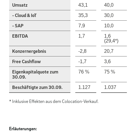
Umsatz
43,1
40,0
- Cloud & IoT
35,3
30,0
- SAP
7,9
10,0
EBITDA
1,7
1,6
(29,4*)
Konzernergebnis
-2,8
20,7
Free Cashflow
-1,7
3,6
Eigenkapitalquote zum
76 %
75 %
30.09.
Beschäftigte zum 30.09.
1.127
1.037
* Inklusive Effekten aus dem Colocation-Verkauf.
Erläuterungen: