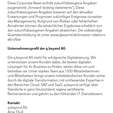
Diese Corporate News enthält zukunftsbezogene Angaben
(sogenannte „forward-looking statements“). Diese
zukunftsbezogenen Angaben basieren auf den aktuellen
Erwartungen und Prognosen zukünftiger Ereignisse vonseiten
des Managements. Aufgrund von Risiken oder fehlerhaften
Annahmen können die tatsächlichen Ergebnisse erheblich von
den zukunftsbezogenen Angaben abweichen. Die vollständige
Quartalsmitteilung ist unter www.qbeyond.de/investor-relations
abrufbar.
Unternehmensprofil der q.beyond AG
Die q.beyond AG steht für erfolgreiche Digitalisierung. Wir
unterstützen unsere Kunden dabei, die besten digitalen
Lösungen für ihr Business zu finden, setzen diese um und
betreiben sie. Unser starkes Team aus 1.100 Mitarbeiterinnen
und Mitarbeitern bringt unsere mittelständischen Kunden sicher
durch die digitale Transformation, mit umfassender Expertise in
den Bereichen Cloud, SAP und SaaS. q.beyond verfügt über
Standorte in ganz Deutschland, eigene zertifizierte
Rechenzentren und gehört zu den führenden IT-Dienstleistern.
Kontakt
q.beyond AG
Arne Thull