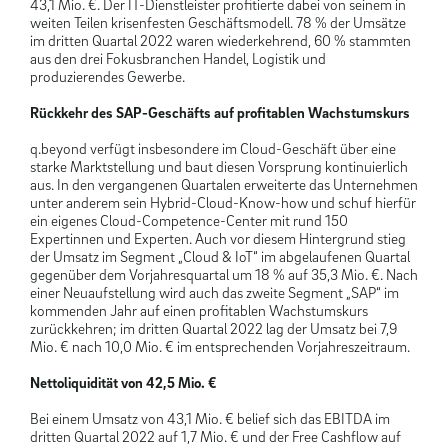
43,1 Mio. €. Der IT-Dienstleister profitierte dabei von seinem in
weiten Teilen krisenfesten Geschäftsmodell. 78 % der Umsätze
im dritten Quartal 2022 waren wiederkehrend, 60 % stammten
aus den drei Fokusbranchen Handel, Logistik und
produzierendes Gewerbe.
Rückkehr des SAP-Geschäfts auf profitablen Wachstumskurs
q.beyond verfügt insbesondere im Cloud-Geschäft über eine
starke Marktstellung und baut diesen Vorsprung kontinuierlich
aus. In den vergangenen Quartalen erweiterte das Unternehmen
unter anderem sein Hybrid-Cloud-Know-how und schuf hierfür
ein eigenes Cloud-Competence-Center mit rund 150
Expertinnen und Experten. Auch vor diesem Hintergrund stieg
der Umsatz im Segment „Cloud & IoT“ im abgelaufenen Quartal
gegenüber dem Vorjahresquartal um 18 % auf 35,3 Mio. €. Nach
einer Neuaufstellung wird auch das zweite Segment „SAP“ im
kommenden Jahr auf einen profitablen Wachstumskurs
zurückkehren; im dritten Quartal 2022 lag der Umsatz bei 7,9
Mio. € nach 10,0 Mio. € im entsprechenden Vorjahreszeitraum.
Nettoliquidität von 42,5 Mio. €
Bei einem Umsatz von 43,1 Mio. € belief sich das EBITDA im
dritten Quartal 2022 auf 1,7 Mio. € und der Free Cashflow auf