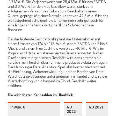
-1,7 Mio. €. Die Vorjahreswerte von 29,4 Mio. € für das EBITDA
und 3,6 Mio. € für den Free Cashflow waren stark vom
erfolgreichen Verkauf des Colocation-Geschäfts in jenem
Quartal geprägt. Mit einer Nettoliquidität von 42,5 Mio. € ist das
weitestgehend schuldenfreie Unternehmen sehr gut auch für
eine länger anhaltende wirtschaftliche Schwächephase
finanziert.
Für das laufende Geschäftsjahr plant das Unternehmen mit
einem Umsatz von 174 bis 178 Mio. €, einem EBITDA von 6 bis 8
Mio. € und einem Free Cashflow von bis zu -10 Mio. €. Wie im
Vorjahr wird dabei ein starkes viertes Quartal erwartet. Neben
Zuwächsen im organischen Geschäft wird dazu erstmals die
kürzlich mehrheitlich übernommene productive-data beitragen.
Der Hamburger Data-Analytics-Spezialist konzentriert sich auf
die Einführung, Weiterentwicklung und den Betrieb von Data-
Warehousing-Lösungen unter anderem im Handel und wird die
Wertschöpfung von q.beyond im Cloud-Geschäft weiter
erhöhen.
Die wichtigsten Kennzahlen im Überblick
In Mio. €
Q3
Q3 2021
2022