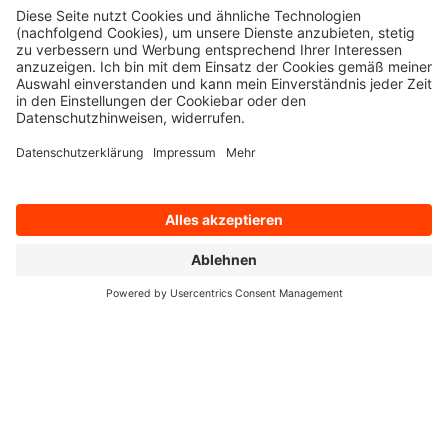
Deutschland auch weiterhin verbesserte Strategien der
Kostenoptimierung
. Um der ausschließlichen Abhängigkeit
von Public Cloud-Services zu entgehen, sind zudem
Private-/Hybrid-Modelle auf dem Vormarsch – mit
zunehmender Nutzung von Colocation-Diensten
. Diese sind
in der Regel vor Ort in Deutschland und Europa beheimatet
und erleichtern es Unternehmen, ihre immer dringlicher
werdenden
Compliance- und Souveränitätsvorgaben
zu
erfüllen.
Auch
KI-Technologien und -Lösungen
kommen mehr und
mehr zum Einsatz. Sie dienen derzeit vor allem dazu, die
Effizienz der IT zu steigern
und ein erstklassiges
Nutzererlebnis zu schaffen. Die führenden Anbieter verfügen
etwa über Werkzeuge, die anhand von Daten aus
unterschiedlichen Quellen Ausfallzeiten vorhersagen und
proaktiv Maßnahmen einleiten, um solche Vorfälle zu
vermeiden. Auch der Einsatz von
KI für den IT-Betrieb
(AIOps)
hat an Bedeutung gewonnen.
Die Struktur des Anbietermarkts wird zunehmend von
strategischen Partnerschaften und Allianzen
mit
Technologieanbietern, Cloud-Dienstleistern und
Serviceintegratoren geprägt. Diese Kooperationen haben das
Ziel, eine reibungslose Integration von Dienstleistungen zu