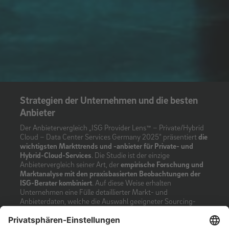
Strategien der Unternehmen und die besten
Anbieter
Der Anbietervergleich „ISG Provider Lens™ – Private/Hybrid
Cloud – Data Center Services Germany 2025“ präsentiert
die
wichtigsten Markttrends und -anbieter für Private- und
Hybrid-Cloud-Services
. Die Studie ist der einzige
Anbietervergleich seiner Art, der
empirische Forschung und
Marktanalyse mit den praxisbasierten Beobachtungen der
ISG-Berater kombiniert
. Auf diese Weise erhalten
Unternehmen eine Fülle detaillierter Markt- und
Anbieterdaten, welche die Auswahl geeigneter Sourcing-
Partner deutlich erleichtern.
Laut Studie gehören zu den wichtigsten Markttrends in