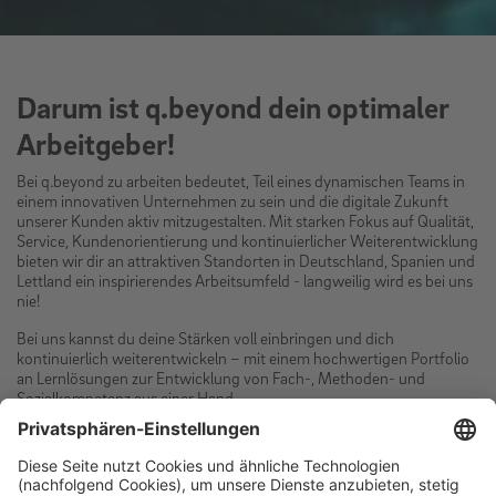
Darum ist q.beyond dein optimaler
Arbeitgeber!
Bei q.beyond zu arbeiten bedeutet, Teil eines dynamischen Teams in
einem innovativen Unternehmen zu sein und die digitale Zukunft
unserer Kunden aktiv mitzugestalten. Mit starken Fokus auf Qualität,
Service, Kundenorientierung und kontinuierlicher Weiterentwicklung
bieten wir dir an attraktiven Standorten in Deutschland, Spanien und
Lettland ein inspirierendes Arbeitsumfeld - langweilig wird es bei uns
nie!
Bei uns kannst du deine Stärken voll einbringen und dich
kontinuierlich weiterentwickeln – mit einem hochwertigen Portfolio
an Lernlösungen zur Entwicklung von Fach-, Methoden- und
Sozialkompetenz aus einer Hand.
Dank unserer flexiblen Arbeitszeiten, Vertrauensarbeitsorten und
einer Vielzahl an Aufgabenbereichen, ist für uns Work-Life-
Integration selbstverständlich: Freiraum zur Entfaltung, Sabbatical-
Möglichkeiten und echte Flexibilität gehören dazu.