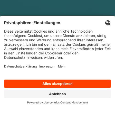
Du hast dein Studium oder deine Berufsausbildung erfolgreich
abgeschlossen? Prima, jetzt gilt es, deine Kenntnisse in der Praxis
umzusetzen und endlich durchzustarten. Ob Direkteinstieg oder
berufsbegleitende Qualifizierung im Bereich Consulting mit dem
SAP-Traineeprogramm – bei q.beyond wächst du an deinen
Aufgaben und nutzt vielversprechende Chancen, um das Beste für
dich und deine Karriere herauszuholen.
Dein q.beyond Vorsprung:
Nutze maßgeschneiderte Weiterbildungen für deine fachliche
und persönliche Weiterentwicklung
Lerne von Expert:innen und profitiere von der Kompetenz
deiner Kolleg:innen
Arbeite mit flachen Hierarchien in einem freundschaftlichen
Arbeitsklima
Verlasse dich auf ein börsennotiertes und wachsendes
Unternehmen