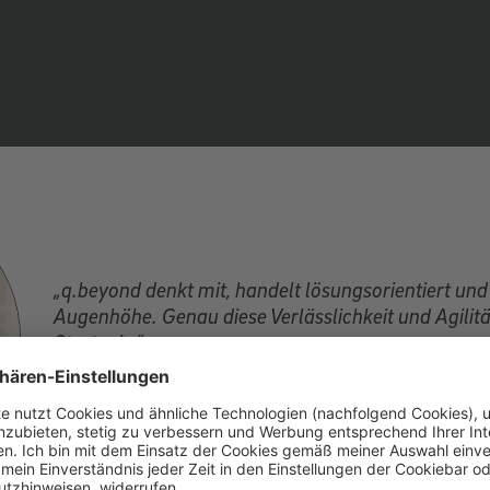
„q.beyond denkt mit, handelt lösungsorientiert und
Augenhöhe. Genau diese Verlässlichkeit und Agilitä
Strategie.“
Jan Baltzer, CTO – Fachbereichsleiter IT - Technology & Servi