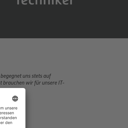
 begegnet uns stets auf
t brauchen wir für unsere IT-
ce