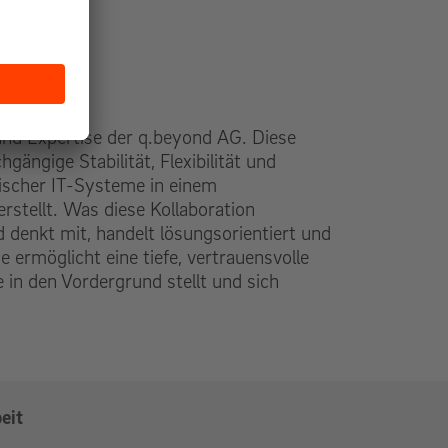
 und Expertise der q.beyond AG. Diese
ängige Stabilität, Flexibilität und
itischer IT-Systeme in einem
stellt. Was diese Kollaboration
d denkt mit, handelt lösungsorientiert und
ermöglicht eine tiefe, vertrauensvolle
 in den Vordergrund stellt und sich
eit