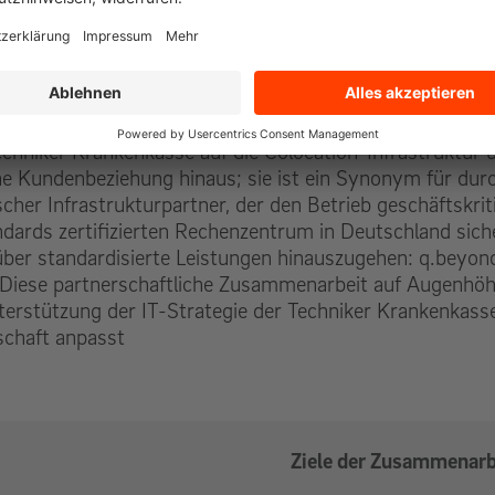
Techniker Krankenkasse auf die Colocation-Infrastruktur
e Kundenbeziehung hinaus; sie ist ein Synonym für durchg
scher Infrastrukturpartner, der den Betrieb geschäftskr
rds zertifizierten Rechenzentrum in Deutschland sicher
 über standardisierte Leistungen hinauszugehen: q.beyon
 Diese partnerschaftliche Zusammenarbeit auf Augenhöhe 
nterstützung der IT-Strategie der Techniker Krankenkasse
schaft anpasst
Ziele der Zusammenarb