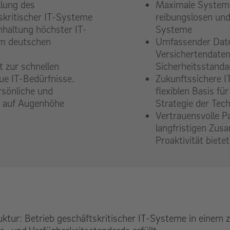
llung des
Maximale Systemv
skritischer IT-Systeme
reibungslosen und 
nhaltung höchster IT-
Systeme
em deutschen
Umfassender Date
Versichertendaten
t zur schnellen
Sicherheitsstanda
ue IT-Bedürfnisse.
Zukunftssichere I
sönliche und
flexiblen Basis fü
g auf Augenhöhe
Strategie der Tec
Vertrauensvolle P
langfristigen Zusa
Proaktivität bietet
ktur: Betrieb geschäftskritischer IT-Systeme in einem z