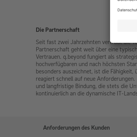
Die Partnerschaft
Seit fast zwei Jahrzehnten vertraut die 
Partnerschaft geht weit über eine typisch
Vertrauen. q.beyond fungiert als strategi
hochverfügbaren und nach höchsten Standa
besonders auszeichnet, ist die Fähigkeit,
reagiert schnell auf neue Anforderungen.
und langfristige Bindung, die stets die U
kontinuierlich an die dynamische IT-Land
Anforderungen des Kunden