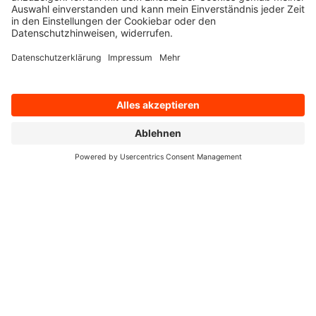
Die
OnePhoneBook-App von q.beyond
ist ein
globales und
zentrales Telefonbuch für Microsoft Teams
, das
Kontaktdaten
unternehmensweit
aus verschiedenen Quellen
wie Active
Directory, CRM, ENTRA ID, ERP, SQL oder SharePoint-Listen
nahtlos in Microsoft Teams bündelt. Dies ermöglicht
Anwendern, effizienter zusammenzuarbeiten, indem sie
Kontaktinformationen suchen und nutzen können, während sie
die Kommunikations- und Kollaborationsfunktionen von Teams
verwenden.
Jetzt OnePhoneBook entdecken
Microsoft 365 Copilot
Microsoft 365 Copilot
ist ein KI-gestützter Assistent speziell für
Anwendungen wie Word, Excel, PowerPoint und Outlook.
Durch Workshops, individuelle Planung und Implementierung
sowie Schulungen fördert q.beyond die effiziente Nutzung von
Copilot. Dabei legen wir besonderen Wert auf Sicherheits-,