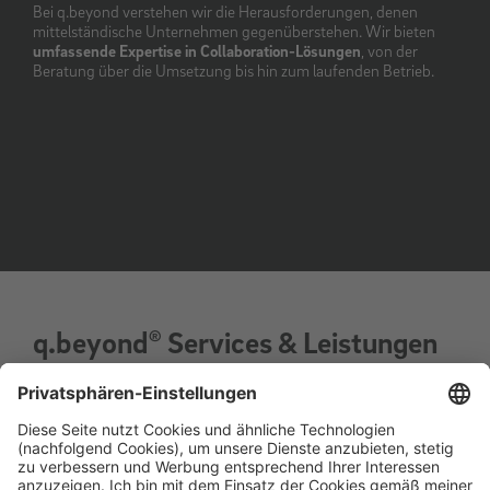
Bei q.beyond verstehen wir die Herausforderungen, denen
mittelständische Unternehmen gegenüberstehen. Wir bieten
umfassende Expertise in Collaboration-Lösungen
, von der
Beratung über die Umsetzung bis hin zum laufenden Betrieb.
q.beyond
Services & Leistungen
®
im Bereich Collaboration
OnePhoneBook für Microsoft Teams