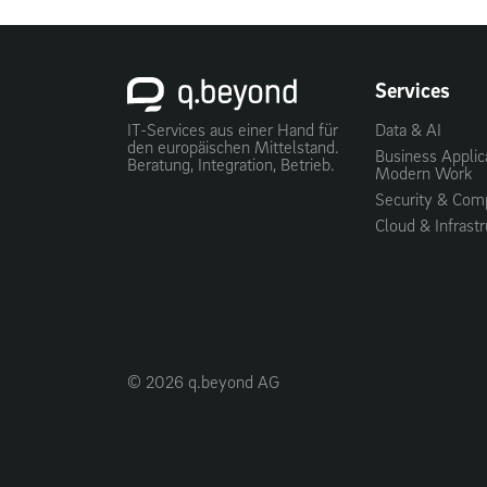
Services
IT-Services aus einer Hand für
Data & AI
den europäischen Mittelstand.
Business Applic
Beratung, Integration, Betrieb.
Modern Work
Security & Com
Cloud & Infrast
© 2026 q.beyond AG