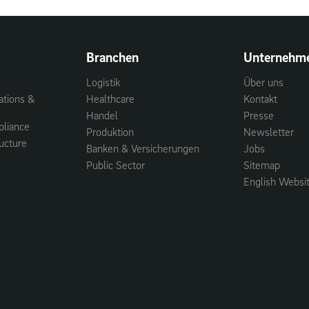
Branchen
Unternehm
Logistik
Über uns
ations &
Healthcare
Kontakt
Handel
Presse
pliance
Produktion
Newsletter
ructure
Banken & Versicherungen
Jobs
Public Sector
Sitemap
English Websi