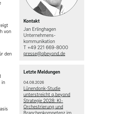
e
Kontakt
eigt
Jan Erlinghagen
ch von
Unternehmens­
kommunikation
T +49 221 669-8000
presse@qbeyond.de
ür den
Letzte Meldungen
d
 in
04.08.2026
Lünendonk-Studie
unterstreicht q.beyond
Strategie 2028: KI-
Orchestrierung und
asis
Branchenkompetenz im