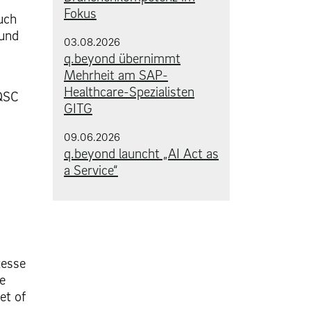
Fokus
uch
 und
03.08.2026
q.beyond übernimmt
Mehrheit am SAP-
Healthcare-Spezialisten
 QSC
GITG
09.06.2026
q.beyond launcht „AI Act as
a Service“
zesse
e
et of