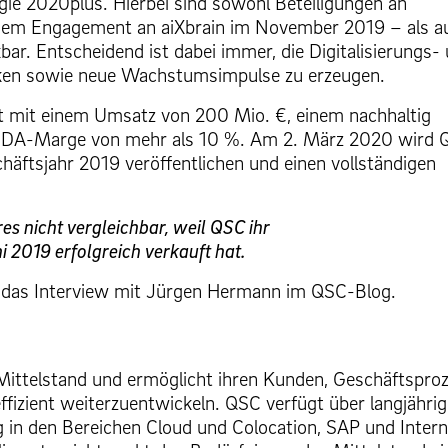
e 2020plus. Hierbei sind sowohl Beteiligungen an
t dem Engagement an aiXbrain im November 2019 – als a
ar. Entscheidend ist dabei immer, die Digitalisierungs-
ken sowie neue Wachstumsimpulse zu erzeugen.
t mit einem Umsatz von 200 Mio. €, einem nachhaltig
BITDA-Marge von mehr als 10 %. Am 2. März 2020 wird
chäftsjahr 2019 veröffentlichen und einen vollständigen
es nicht vergleichbar, weil QSC ihr
2019 erfolgreich verkauft hat.
h das Interview mit Jürgen Hermann im QSC-Blog.
n Mittelstand und ermöglicht ihren Kunden, Geschäftspro
ffizient weiterzuentwickeln. QSC verfügt über langjährig
in den Bereichen Cloud und Colocation, SAP und Intern